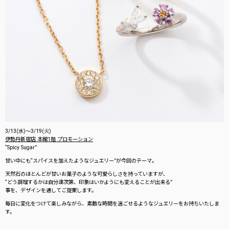
3/13(水)〜3/19(火)
伊勢丹新宿店 本館1階 プロモーション
“Spicy Sugar”
甘い中にも“スパイスを加えたようなジュエリー”が今回のテーマ。
天然石のほとんどが甘いお菓子のような可愛らしさを持っていますが、
“どう調理するかは自分達次第、印象はいかようにも変えることが出来る”
事を、デザインを通してご提案します。
毎日に変化をつけて楽しみながら、素敵な時間を過ごせるようなジュエリーをお持ちいたしま
す。